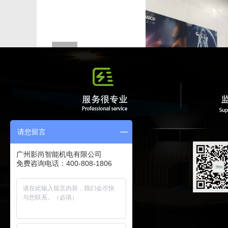
请您留言
业务范围
公司简介
广州影尚智能机电有限公司
家庭影院
关于我们
免费咨询电话：400-808-1806
全宅智能
最新动态
KTV系统
公司荣誉
声光学设计
网站地图
背景音乐
XML地图
HIFI音乐