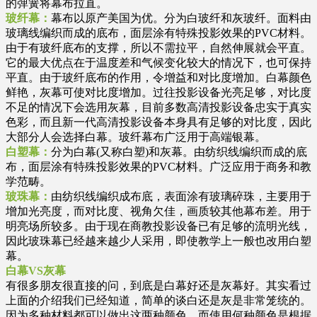
的弹簧将幕布拉直。
玻纤幕：
幕布以原产美国为优。分为白玻纤和灰玻纤。面料由
玻璃线编织而成的底布，面层涂有特殊投影效果的PVC材料。
由于有玻纤底布的支撑，所以不需拉平，自然伸展就会平直。
它的最大优点在于温度差和气候变化较大的情况下，也可保持
平直。由于玻纤底布的作用，令增益和对比度增加。白幕颜色
鲜艳，灰幕可使对比度增加。过往投影设备光亮足够，对比度
不足的情况下会选用灰幕，目前多数高清投影设备忠实于真实
色彩，而且新一代高清投影设备本身具有足够的对比度，因此
大部分人会选择白幕。玻纤幕布广泛用于高端银幕。
白塑幕：
分为白幕(又称白塑)和灰幕。由纺织线编织而成的底
布，面层涂有特殊投影效果的PVC材料。广泛应用于商务和教
学范畴。
玻珠幕：
由纺织线编织成布底，表面涂有玻璃碎珠，主要用于
增加光亮度，而对比度、视角欠佳，画质较其他幕布差。用于
明亮场所较多。由于现在商教投影设备已有足够的流明光线，
因此玻珠幕已经越来越少人采用，即使教学上一般也改用白塑
幕。
白幕VS灰幕
有很多朋友很直接的问，到底是白幕好还是灰幕好。其实看过
上面的介绍我们已经知道，简单的谈白还是灰是非常笼统的。
因为多种材料都可以做出这两种颜色，而使用何种颜色是根据