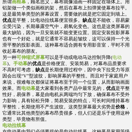
所谓
画框幕
，顾名思义，幕布就像油画一样固定在墙体上。用
铝架做一个类似画框的架，然后在幕布上扣弹簧使幕布拉平。
这是最简单类型的屏幕设置，需要做的就是把它固定到墙上。
优点
是平整，比电动拉线幕便宜很多。
缺点
是不能收，容易蒙
尘受污染，长期暴露空气中，易氧化变色。这也是这类屏幕的
最大缺陷，因为一旦安装就不能变更位置。固定安装投影屏幕
也有一个好处，就是它通常不容易起皱纹，这可以保持一个光
滑平整的投影表面。这种幕布适合拥有专用影音室，平时不用
收起幕布的朋友。
另一种
可伸缩式屏幕
可以是手动或电动马达控制升降(
电动
幕
)。
手动幕
的
优点
是价格便宜、安装简易，对幕布品质要求
不高时可考虑，
缺点
是长期使用过程中，因中央下拉受力等原
因会出现“V”型波纹，影响屏幕的平整性。而且对于家庭用户
来说，很难每次都保证将幕布至于同一个位置，从而影响画面
效果。而
电动幕
是大家看到各类产品中最常见的，
优点
是平整
性好，易保养，幕是由电机从两端均匀下放，确保幕布不受外
力影响，具有轻松升降，简易安装的特点，可长时间维持幕布
平整性，长期使用不产生波纹。这类型屏幕最大劣势是
价格
，
它通常比其他类型的幕布昂贵很多，但人们还是乐于使用这种
类型，毕竟物有所值。
电动拉线幕
在电动幕中我们必须要提的是电动拉线幕。这种幕是家用等级