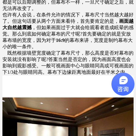
都是可以后期调整的，但幕布不一样，一旦尺寸确定之后，就
无法再改变了。
也许有人会说，在条件允许的情况下，幕布尺寸当然越大越好
了。但这句话要从两个方面来看待，首先要肯定的是，
画面越
大自然越震撼
，但如果画面过于大就会给观看者造成眩晕的感
觉。那么到底如何确定幕布的尺寸呢?首先要确定的就是安放
幕布墙的宽度，因为对于
16:9
的幕布来讲，宽度是制约幕布大
小的唯一条件。
既然根据墙壁宽度确定了幕布尺寸，那么高度是否对幕布的
安装就没有影响了呢?答案当然是否定的，因为画面高度也会
影响到观影感受。一般可视画面中心与眼睛同高或可视画面的
下1/3处与眼睛同高。幕布下边缘距离地面最好在半米之内。